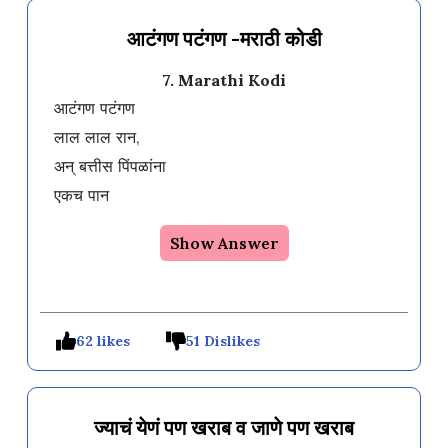
आटंगण पटंगण -मराठी कोडी
7. Marathi Kodi
आटंगण पटंगण 

लाल लाल रान,

अन् बत्तीस पिंपळांना 

Show Answer
62 likes
51 Dislikes
ज्याचं येणं पण खराब व जाणे पण खराब