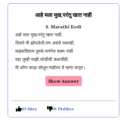
आहे मला मुख,परंतु खात नाही
6. Marathi Kodi
आहे मला मुख,परंतु खात नाही,

दिसते मी झोपलेली,पण असते पळतही,

माझ्याशिवाय तुमचे,जगणेच शक्य नाही

वहा तुम्ही माझी,थोडीशी कळजीही, 

Show Answer
63 likes
31 Dislikes