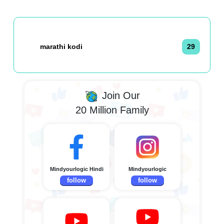
marathi kodi
29
Join Our
20 Million Family
Mindyourlogic Hindi
Mindyourlogic
follow
follow