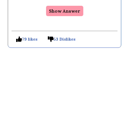
Show Answer
79 likes
53 Dislikes