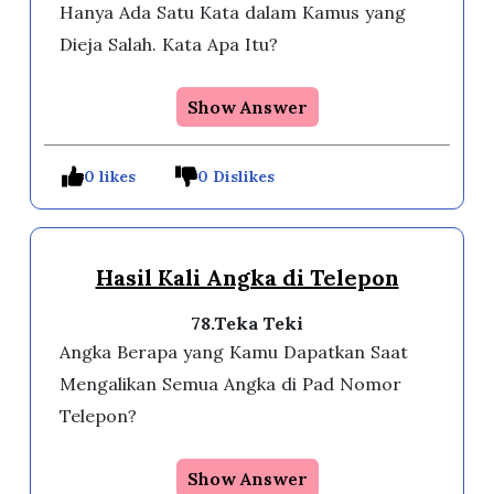
Hanya Ada Satu Kata dalam Kamus yang
Dieja Salah. Kata Apa Itu?
Show Answer
0 likes
0 Dislikes
Hasil Kali Angka di Telepon
78.Teka Teki
Angka Berapa yang Kamu Dapatkan Saat
Mengalikan Semua Angka di Pad Nomor
Telepon?
Show Answer