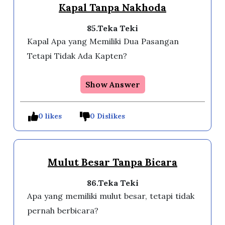
Kapal Tanpa Nakhoda
85.Teka Teki
Kapal Apa yang Memiliki Dua Pasangan
Tetapi Tidak Ada Kapten?
Show Answer
0 likes
0 Dislikes
Mulut Besar Tanpa Bicara
86.Teka Teki
Apa yang memiliki mulut besar, tetapi tidak
pernah berbicara?