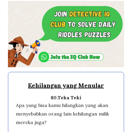
Kehilangan yang Menular
80.Teka Teki
Apa yang bisa kamu hilangkan yang akan
menyebabkan orang lain kehilangan milik
mereka juga?