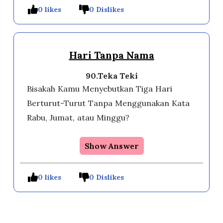
0 likes
0 Dislikes
Hari Tanpa Nama
90.Teka Teki
Bisakah Kamu Menyebutkan Tiga Hari
Berturut-Turut Tanpa Menggunakan Kata
Rabu, Jumat, atau Minggu?
Show Answer
0 likes
0 Dislikes