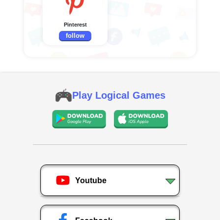
Pinterest
follow
Play Logical Games
Youtube