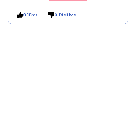
0 likes
0 Dislikes