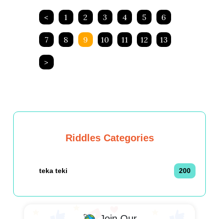
<
1
2
3
4
5
6
7
8
9
10
11
12
13
>
Riddles Categories
teka teki
200
Join Our