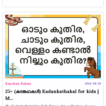
Kanchan Balani
2024-08-29
25+ (കടങ്കഥകൾ) Kadankathakal for kids |
M...
25+ Kadankathakal for Kids Enjoy a fun collection of easy