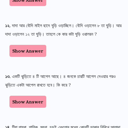
Show Answer
১২
.
দাদা আর বৌদি মাইল ছাদে ঘুড়ি ওড়াচ্ছিল
।
বৌদি ওড়ালেন ৮ তা ঘুড়ি
।
আর
দাদা ওড়ালেন ১২ তা ঘুড়ি
।
তাহলে কে কার কটা ঘুড়ি ওরালরন
?
Show Answer
১৩
.
একটি ঝুড়িতে ৪ টি আপেল আছে
।
৪ জনকে চারটি আপেল দেওয়ার পরও
ঝুড়িতে একটা আপেল রাখতে হবে
।
কি করে
?
Show Answer
১৪
.
টিয়া
,
পায়রা
,
শালিক
,
ময়না
,
চড়ুই এগুলোর মধ্যে কোনটি ডাকার নিরিখে আলাদা