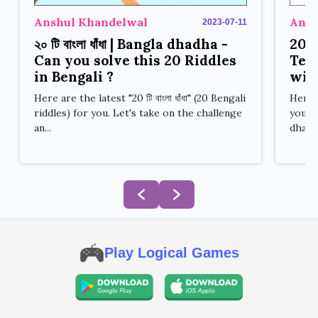
Anshul Khandelwal
Ansh
2023-07-11
২০ টি বাংলা ধাঁধা | Bangla dhadha -
20 E
Can you solve this 20 Riddles
Tes
in Bengali ?
with
Here are the latest "20 টি বাংলা ধাঁধা" (20 Bengali
Here a
riddles) for you. Let's take on the challenge
your 
an...
dhadha
Play Logical Games