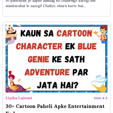
10 paheliyan, jo aapke dimaag ko challenge karegi aur
muskurahat le aayegi! Chaliye, shuru karte hai...
Lipika Lajwani
2024-6-3
30+ Cartoon Paheli Apke Entertainment