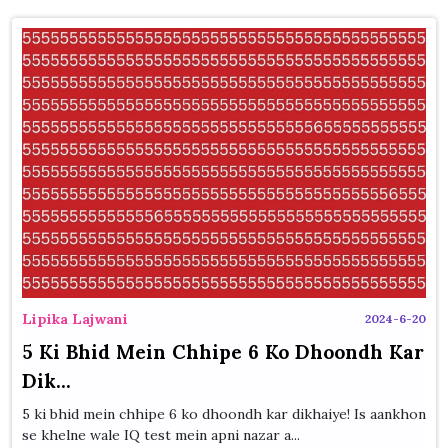
Lipika Lajwani
2024-6-20
5 Ki Bhid Mein Chhipe 6 Ko Dhoondh Kar
Dik...
5 ki bhid mein chhipe 6 ko dhoondh kar dikhaiye! Is aankhon
se khelne wale IQ test mein apni nazar a...