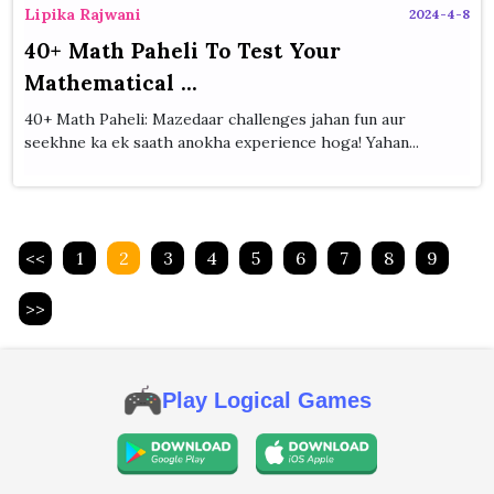
Lipika Rajwani
2024-4-8
40+ Math Paheli To Test Your
Mathematical ...
40+ Math Paheli: Mazedaar challenges jahan fun aur
seekhne ka ek saath anokha experience hoga! Yahan...
<<
1
2
3
4
5
6
7
8
9
>>
Play Logical Games