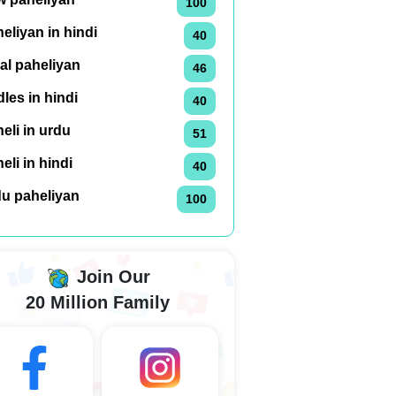
100
eliyan in hindi
40
al paheliyan
46
dles in hindi
40
eli in urdu
51
eli in hindi
40
du paheliyan
100
Join Our
20 Million Family