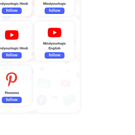
ndyourlogic Hindi
Mindyourlogic
follow
follow
Mindyourlogic
ndyourlogic Hindi
English
follow
follow
Pinterest
follow