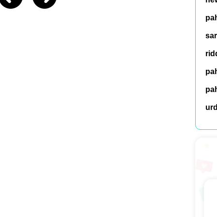
pah
sar
rid
pah
pah
ur