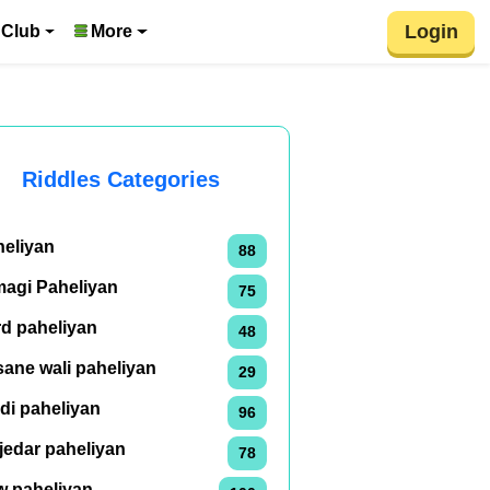
Login
 Club
More
Riddles Categories
heliyan
88
magi Paheliyan
75
rd paheliyan
48
ane wali paheliyan
29
di paheliyan
96
jedar paheliyan
78
w paheliyan