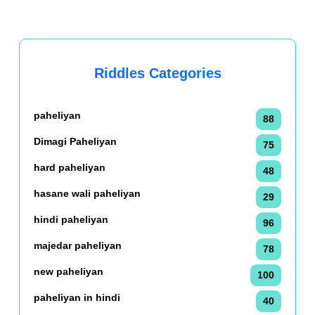
Riddles Categories
paheliyan
88
Dimagi Paheliyan
75
hard paheliyan
48
hasane wali paheliyan
29
hindi paheliyan
96
majedar paheliyan
78
new paheliyan
100
paheliyan in hindi
40