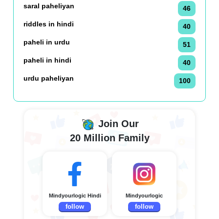
saral paheliyan
46
riddles in hindi
40
paheli in urdu
51
paheli in hindi
40
urdu paheliyan
100
Join Our
20 Million Family
Mindyourlogic Hindi
Mindyourlogic
follow
follow