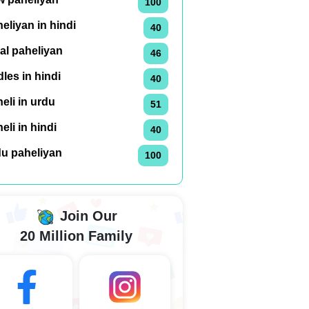
100
eliyan in hindi
40
al paheliyan
46
dles in hindi
40
eli in urdu
51
eli in hindi
40
du paheliyan
100
Join Our
20 Million Family