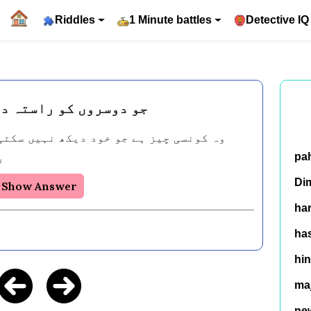
Riddles
1 Minute battles
Detective IQ
جو دوسروں کو راستہ د
ر
pa
Di
Show Answer
ha
has
hin
ma
ne