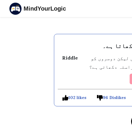
MindYourLogic
کھاتا ہے۔
Riddle
وہ کونسی چیز ہے جو خود دیکھ نہیں سکتی لیکن دوسروں کو 
استہ دکھاتی ہے؟
102 likes
96 Dislikes