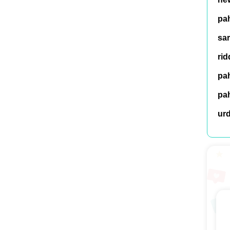
pah
sar
rid
pah
pah
ur