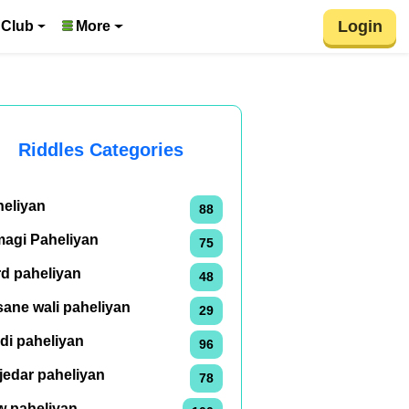
Login
 Club
More
Riddles Categories
heliyan
88
magi Paheliyan
75
rd paheliyan
48
ane wali paheliyan
29
di paheliyan
96
jedar paheliyan
78
w paheliyan