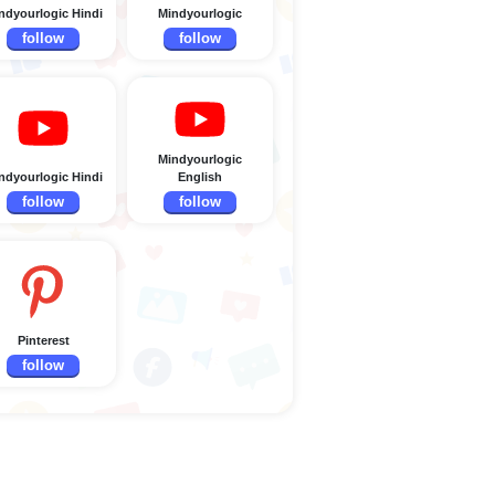
ndyourlogic Hindi
Mindyourlogic
follow
follow
Mindyourlogic
ndyourlogic Hindi
English
follow
follow
Pinterest
follow