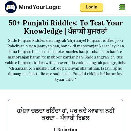
MindYourLogic
Login
50+ Punjabi Riddles: To Test Your
Knowledge | ਪੰਜਾਬੀ ਬੁਜਰਤਾਂ
Sade Punjabi Riddles de sangrah 'ch ji aaiye! Punjabi riddles, jo ki
'Paheliyan' vajon jaaniyan han, har ek di manoranjan karan layi han.
Ihna Punjabi bhasha 'ch chhote puzzles han jo tuhanu sochan 'te
manoranjan karan 'te majboor kardan han. Sade sangrah 'ch, tusi
vakhre Punjabi riddles with answers da vadda sangrah paunge, jinha
'ch aasaan ton mushkil tak de paheliyan shamil han. Is layi, apne
dimaag nu shakti dio ate sade nal ih Punjabi riddles hal karan layi
tyaar raho!"
ਹਮੇਸ਼ਾ ਚਲਦਾ ਰਹਿੰਦਾ ਹਾਂ, ਪਰ ਕਦੇ ਆਵਾਜ਼ ਨਹੀਂ
ਕਰਦਾ - ਪੰਜਾਬੀ ਰਿਡਲ
1.Bujartan