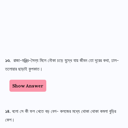
১৩.
রাজা-মন্ত্র্রি-সৈন্য মিলে নৌকা চড়ে যুদ্ধে যায় জীবন তো দূরের কথা, ঢাল-
তলোয়ার ছাড়াই কুপকাত।
Show Answer
১৪.
বলো সে কী ফল খেতে বড় বেশ- কলজের মধ্যে থোকা থোকা কমলা বুড়ির
কেশ।