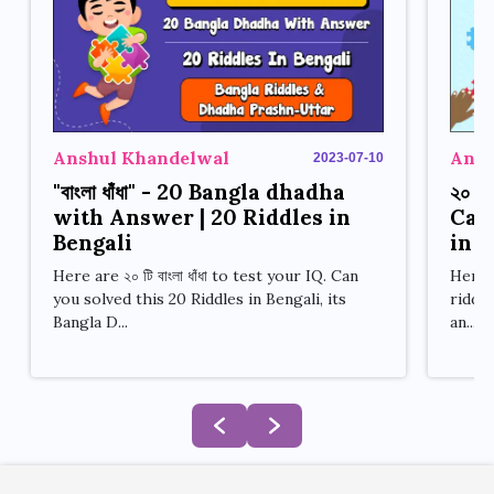
Ansh
Anshul Khandelwal
2023-07-10
২০ টি
"বাংলা ধাঁধা" - 20 Bangla dhadha
Can 
with Answer | 20 Riddles in
in B
Bengali
Here a
Here are ২০ টি বাংলা ধাঁধা to test your IQ. Can
riddle
you solved this 20 Riddles in Bengali, its
an...
Bangla D...