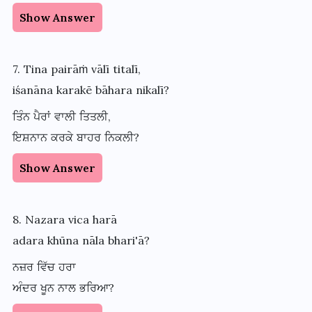
Show Answer
7. Tina pairāṁ vālī titalī,
iśanāna karakē bāhara nikalī?
ਤਿੰਨ ਪੈਰਾਂ ਵਾਲੀ ਤਿਤਲੀ,
ਇਸ਼ਨਾਨ ਕਰਕੇ ਬਾਹਰ ਨਿਕਲੀ?
Show Answer
8. Nazara vica harā
adara khūna nāla bhari'ā?
ਨਜ਼ਰ ਵਿੱਚ ਹਰਾ
ਅੰਦਰ ਖੂਨ ਨਾਲ ਭਰਿਆ?