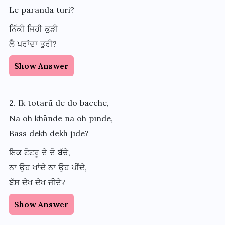
Le paranda turi?
ਨਿੱਕੀ ਜਿਹੀ ਕੁੜੀ
ਲੈ ਪਰਾਂਦਾ ਤੁਰੀ?
Show Answer
2. Ik totarū de do bacche,
Na oh khānde na oh pīnde,
Bass dekh dekh jīde?
ਇਕ ਟੋਟਰੂ ਦੇ ਦੋ ਬੱਚੇ,
ਨਾ ਉਹ ਖਾਂਦੇ ਨਾ ਉਹ ਪੀਂਦੇ,
ਬੱਸ ਦੇਖ ਦੇਖ ਜੀਦੇ?
Show Answer