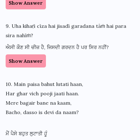
Show Answer
9. Uha kihaṛī cīza hai jisadī garadana tāṁ hai para
sira nahīṁ?
ਐਸੀ ਕੌਣ ਸੀ ਚੀਜ਼ ਹੈ, ਜਿਸਦੀ ਗਰਦਨ ਹੈ ਪਰ ਸਿਰ ਨਹੀਂ?
Show Answer
10. Main paisa bahut lutati haan,
Har ghar vich pooji jaati haan.
Mere bagair bane na kaam,
Bacho, dasso is devi da naam?
ਮੈਂ ਪੈਸੇ ਬਹੁਤ ਲੁਟਾਤੀ ਹੂੰ