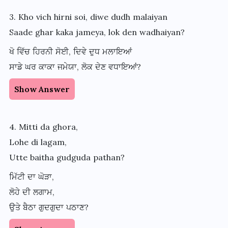
3. Kho vich hirni soi, diwe dudh malaiyan
Saade ghar kaka jameya, lok den wadhaiyan?
ਖੋ ਵਿੱਚ ਹਿਰਨੀ ਸੋਈ, ਦਿਵੇ ਦੁਧ ਮਲਾਇਆਂ
ਸਾਡੇ ਘਰ ਕਾਕਾ ਜਮੇਯਾ, ਲੋਕ ਦੇਣ ਵਧਾਇਆਂ?
Show Answer
4. Mitti da ghora,
Lohe di lagam,
Utte baitha gudguda pathan?
ਮਿੱਟੀ ਦਾ ਘੋੜਾ,
ਲੋਹੇ ਦੀ ਲਗਾਮ,
ਉਤੇ ਬੈਠਾ ਗੁਦਗੁਦਾ ਪਠਾਣ?