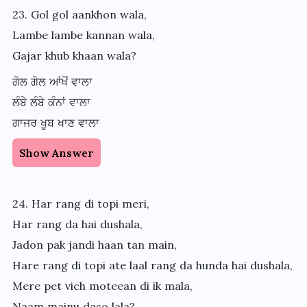
23. Gol gol aankhon wala,
Lambe lambe kannan wala,
Gajar khub khaan wala?
ਗੋਲ ਗੋਲ ਆਂਖੋਂ ਵਾਲਾ
ਲੰਬੇ ਲੰਬੇ ਕੰਨਾਂ ਵਾਲਾ
ਗਾਜਰ ਖੂਬ ਖਾਣ ਵਾਲਾ
Show Answer
24. Har rang di topi meri,
Har rang da hai dushala,
Jadon pak jandi haan tan main,
Hare rang di topi ate laal rang da hunda hai dushala,
Mere pet vich moteean di ik mala,
Naam mainu daso lala?