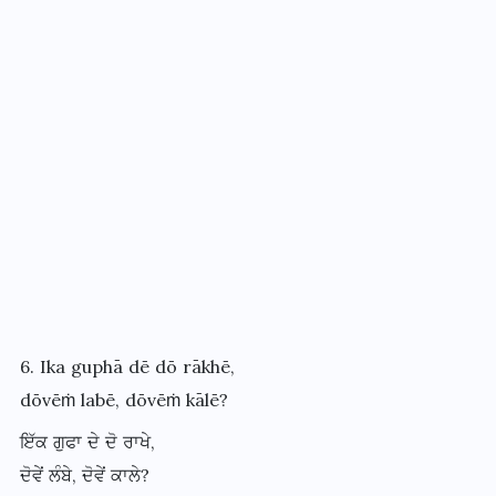
6. Ika guphā dē dō rākhē,
dōvēṁ labē, dōvēṁ kālē?
ਇੱਕ ਗੁਫਾ ਦੇ ਦੋ ਰਾਖੇ,
ਦੋਵੇਂ ਲੰਬੇ, ਦੋਵੇਂ ਕਾਲੇ?