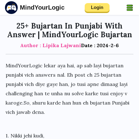
MindYourLogic
Login
25+ Bujartan In Punjabi With
Answer | MindYourLogic Bujartan
Author : Lipika Lajwani
Date : 2024-2-6
MindYourLogic lekar aya hai, ap sab layi bujartan
punjabi vich answers nal. Eh post ch 25 bujartan
punjabi vich diye gaye han, jo tusi apne dimaag layi
challenging han te unha nu solve karke tusi enjoy v
karoge.So, shuru karde han hun eh bujartan Punjabi
vich jawab dena.
1. Nikki jehi kudi,