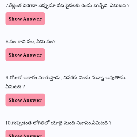
7.రేట్లెంత పెరిగినా ఎప్పుడూ పది పైసలకు రెండు వొచ్చేవి, ఏమిటది ?
Show Answer
8.వల కాని వల, ఏమి వల?
Show Answer
9.రోజుకో ఆకారం మారుస్తాడు, చివరకు నిండు సున్నా అవుతాడు.
ఏమిటది ?
Show Answer
10.గుప్పెడంత లోగిలిలో యాభై మంది నివాసం.ఏమిటది ?
Show Answer