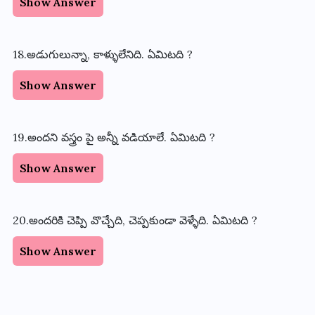
Show Answer
18.అడుగులున్నా, కాళ్ళులేనిది. ఏమిటది ?
Show Answer
19.అందని వస్త్రం పై అన్నీ వడియాలే. ఏమిటది ?
Show Answer
20.అందరికి చెప్పి వొచ్చేది, చెప్పకుండా వెళ్ళేది. ఏమిటది ?
Show Answer