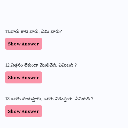
11.వారు కాని వారు, ఏమి వారు?
Show Answer
12.విత్తనం లేకుండా మొలిచేది. ఏమిటది ?
Show Answer
13.ఒకరు పొడుస్తారు, ఒకరు విడుస్తారు. ఏమిటది ?
Show Answer