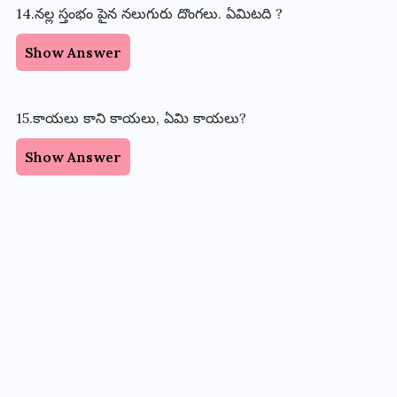
14.నల్ల స్తంభం పైన నలుగురు దొంగలు. ఏమిటది ?
Show Answer
15.కాయలు కాని కాయలు, ఏమి కాయలు?
Show Answer