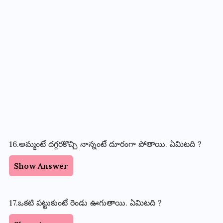
16.అమ్మంటే దగ్గరకొచ్చి నాన్నంటే దూరంగా పోతాయి. ఏమిటది ?
Show Answer
17.ఒకటి పట్టుకుంటే రెండు ఊగుతాయి. ఏమిటది ?