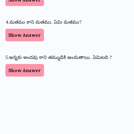
4.మతము కాని మతము, ఏమి మతము?
Show Answer
5.అన్నకు అందవు కాని తమ్ముడికి అందుతాయి. ఏమిటది ?
Show Answer