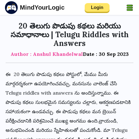
MindYourLogic
Login
20 తెలుగు పొడుపు కథలు మరియు
సమాధానాలు | Telugu Riddles with
Answers
Author : Anshul Khandelwal
Date : 30 Sep 2023
ఈ
20 తెలుగు పొడుపు కథలు
పోస్టులో, మేము మీరు
మార్గదర్శకంగా ఉపయోగించవచ్చు, మనసును చాలెంజ్ చేసే
Telugu riddles with answers
ను అందిస్తున్నాము. ఈ
పొడుపు
కథలు సులభమైన సమస్యలను చల్లారు, ఆకర్షణపడటానికి
సహాయకంగా ఉండవచ్చు. ఈ పొడుపు కథలు మన బ్రెయిన్
పరీక్షించడానికి పరిశ్రమించే ముఖ్య అంగము ఉంది.వ్రాయండి,
అనుభవించండి మరియు స్నేహితులతో పంచుకోండి. మా
Telugu