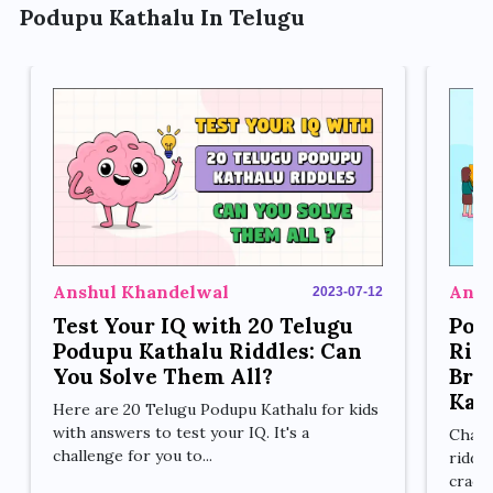
Podupu Kathalu In Telugu
Anshul Khandelwal
Ansh
2023-07-12
Test Your IQ with 20 Telugu
Pod
Podupu Kathalu Riddles: Can
Ridd
You Solve Them All?
Bra
Kat
Here are 20 Telugu Podupu Kathalu for kids
with answers to test your IQ. It's a
Chall
challenge for you to...
riddl
crack 