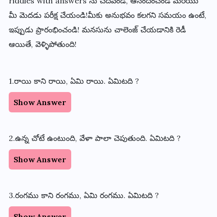
riddles with answers
ను చదవండి, ఆనందించండి మరియు
మీ మెదడు పరీక్ష చేయండి!మీకు అనుభవం కలగని సమయం ఉంటే,
ఇప్పుడు ప్రారంభించండి! మనసును చాలెంజ్ చేయడానికి రెడీ
ఆయితే, వెళ్ళిపోతుంది!
1.రాయి కాని రాయి, ఏమి రాయి. ఏమిటది ?
Show Answer
2.ఉన్న చోటే ఉంటుంది, వేళా పాలా చెపుతుంది. ఏమిటది ?
Show Answer
3.రంగము కాని రంగము, ఏమి రంగము. ఏమిటది ?
Show Answer