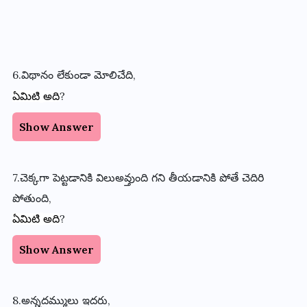
6.
విథానం
లేకుండా
మోలిచేది
,
?
ఏమిటి
అది
Show Answer
7.చెక్కగా
పెట్టడానికి
విలుఅవ్తుంది
గని
తీయడానికి
పోతే
చెదిరి
పోతుంది,
?
ఏమిటి
అది
Show Answer
8.అన్నదమ్ములు
ఇదరు
,