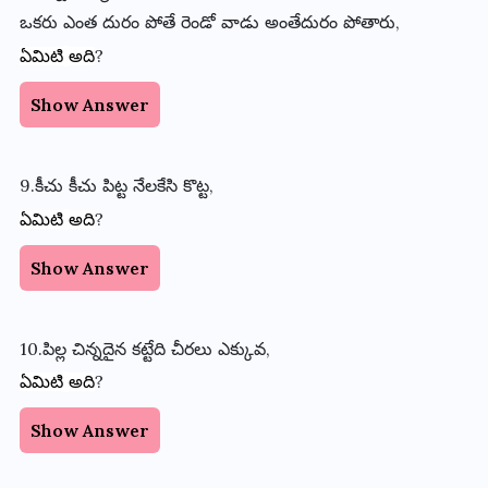
ఒకరు
ఎంత
దురం
పోతే
రెండో
వాడు
అంతేదురం
పోతారు
,
?
ఏమిటి
అది
Show Answer
9.కీచు
కీచు
పిట్ట
నేలకేసి
కొట్ట
,
?
ఏమిటి
అది
Show Answer
10.పిల్ల
చిన్నదైన
కట్టేది
చీరలు
ఎక్కువ
,
?
ఏమిటి
అది
Show Answer