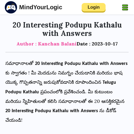
MindYourLogic
Login
20 Interesting Podupu Kathalu
with Answers
Author : Kanchan Balani
Date : 2023-10-17
సమాధానాలతో
20 Interesting Podupu Kathalu with Answers
!
కు
స్వాగతం
మీ
మెదడును
నిమగ్నం
చేయడానికి
మరియు
భాష
యొక్క
గొప్పతనాన్ని
జరుపుకోవడానికి
రూపొందించిన
Telugu
.
ప్రపంచంలోకి
ప్రవేశించండి
మీ
కుటుంబం
Podupu Kathalu
20
మరియు
స్నేహితులతో
కలిసి
సమాధానాలతో
ఈ
ఆసక్తికరమైన
ను
డీకోడ్
20 Interesting Podupu Kathalu with Answers
!
చేయండి