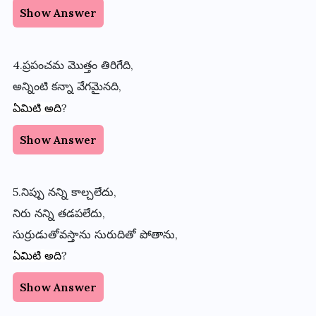
Show Answer
4.ప్రపంచమ
మొత్తం
తిరిగేది
,
అన్నింటి
కన్నా
వేగమైనది
,
?
ఏమిటి
అది
Show Answer
5.నిప్పు
నన్ని
కాల్చలేదు
,
నిరు
నన్ని
తడపలేదు
,
సుర్రుడుతోవస్తాను
సురుదితో
పోతాను
,
?
ఏమిటి
అది
Show Answer