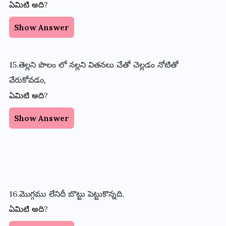
?
ఏమిటి
అది
Show Answer
15.తెల్లని
పొలం
లో
నల్లని
వితనలు
చేతో
చెల్లడం
నోటితో
వేరుకోవడం
,
?
ఏమిటి
అది
Show Answer
16.మొగ్గము
లేనిదీ
బొట్టు
పెట్టుకొన్నది
,
?
ఏమిటి
అది