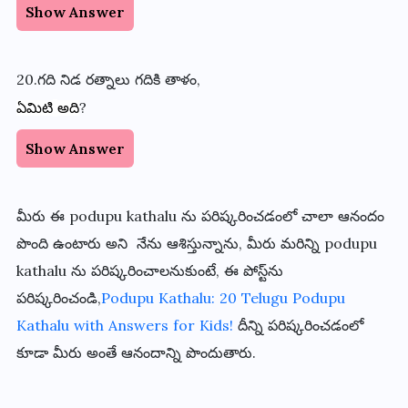
Show Answer
20.గది
నిడ
రత్నాలు
గదికి
తాళం
,
?
ఏమిటి
అది
Show Answer
మీరు ఈ
podupu kathalu
ను పరిష్కరించడంలో చాలా ఆనందం
పొంది ఉంటారు అని నేను ఆశిస్తున్నాను, మీరు మరిన్ని
podupu
kathalu
ను పరిష్కరించాలనుకుంటే, ఈ పోస్ట్‌ను
పరిష్కరించండి,
Podupu Kathalu: 20 Telugu Podupu
Kathalu with Answers for Kids!
దీన్ని పరిష్కరించడంలో
కూడా మీరు అంతే ఆనందాన్ని పొందుతారు.