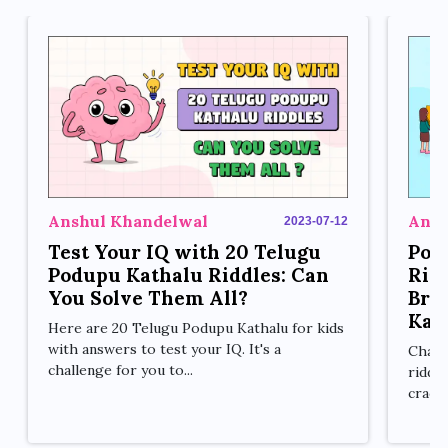
Anshul Khandelwal
Ansh
2023-07-12
Test Your IQ with 20 Telugu
Pod
Podupu Kathalu Riddles: Can
Ridd
You Solve Them All?
Bra
Kat
Here are 20 Telugu Podupu Kathalu for kids
with answers to test your IQ. It's a
Chall
challenge for you to...
riddl
crack 