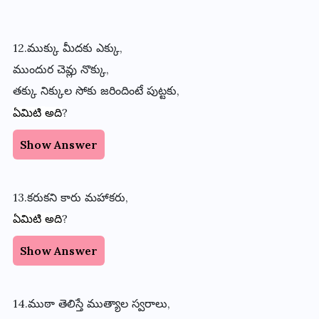
12.ముక్కు
మీదకు
ఎక్కు
,
ముందుర
చెవ్లు
నొక్కు
,
తక్కు
నిక్కుల
సోకు
జరిందింటే
పుట్టకు
,
?
ఏమిటి
అది
Show Answer
13.కరుకని
కారు
మహాకరు
,
?
ఏమిటి
అది
Show Answer
14.ముఠా
తెలిస్తే
ముత్యాల
స్వరాలు
,