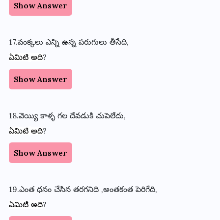
Show Answer
17.వంక్కలు
ఎన్ని
ఉన్న
పరుగులు
తీసేది
,
?
ఏమిటి
అది
Show Answer
18.వెయ్యి
కాళ్ళ
గల
దేవడుకి
చుపెలేదు
,
?
ఏమిటి
అది
Show Answer
19.ఎంత
ధనం
చేసిన
తరగనిది
,
అంతకంత
పెరిగేది
,
?
ఏమిటి
అది