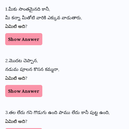
1.మీకు
సొంతమైనది
కానీ,
మీ
కన్నా
మీతోటి
వారికి
ఎక్కువ
వాడుతారు
,
?
ఏమిటి
అది
Show Answer
2.మొదట
చెప్పాన
,
నడుమ
పూలన
కొసన
కమ్మనా,
?
ఏమిటి
అది
Show Answer
3.తల
లేదు
గని
గొడుగు
ఉంది
పాము
లేదు
కానీ
పుట్ట
ఉంది
,
?
ఏమిటి
అది